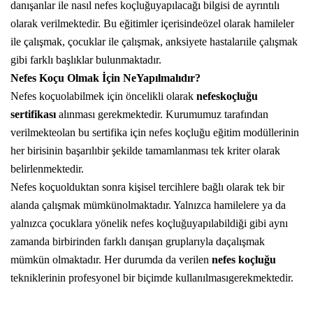
danışanlar ile nasıl nefes koçluğuyapılacağı bilgisi de ayrıntılı
olarak verilmektedir. Bu eğitimler içerisindeözel olarak hamileler
ile çalışmak, çocuklar ile çalışmak, anksiyete hastalarıile çalışmak
gibi farklı başlıklar bulunmaktadır.
Nefes Koçu Olmak İçin NeYapılmalıdır?
Nefes koçuolabilmek için öncelikli olarak
nefeskoçluğu
sertifikası
alınması gerekmektedir. Kurumumuz tarafından
verilmekteolan bu sertifika için nefes koçluğu eğitim modüllerinin
her birisinin başarılıbir şekilde tamamlanması tek kriter olarak
belirlenmektedir.
Nefes koçuolduktan sonra kişisel tercihlere bağlı olarak tek bir
alanda çalışmak mümkünolmaktadır. Yalnızca hamilelere ya da
yalnızca çocuklara yönelik nefes koçluğuyapılabildiği gibi aynı
zamanda birbirinden farklı danışan gruplarıyla daçalışmak
mümkün olmaktadır. Her durumda da verilen
nefes koçluğu
tekniklerinin profesyonel bir biçimde kullanılmasıgerekmektedir.