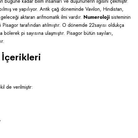
n bugüne kadar bilim insanları ve düşünürlerin ilgisini çekmiştir.
pılmış ve yapılıyor. Antik çağ döneminde Vavilon, Hindistan,
geleceği aktaran arifmomatik ilmi vardır.
Numeroloji
sisteminin
i Pisagor tarafından atılmıştır. O dönemde 22sayısı oldukça
a bölerek pi sayısına ulaşmıştır. Pisagor bütün sayıları,
ır.
İçerikleri
il de verilmiştir:
,