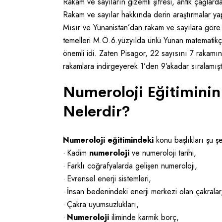
Rakam ve sayıların gizemli şifresi, antik çağlarda
Rakam ve sayılar hakkında derin araştırmalar ya
Mısır ve Yunanistan’dan rakam ve sayılara göre 
temelleri M.Ö.6.yüzyılda ünlü Yunan matematikç
önemli idi. Zaten Pisagor, 22 sayısını 7 rakamın
rakamlara indirgeyerek 1’den 9’akadar sıralamışt
Numeroloji Eğitiminin 
Nelerdir?
Numeroloji eğitimindeki
konu başlıkları şu şek
·
Kadim
numeroloji
ve numeroloji tarihi,
·
Farklı coğrafyalarda gelişen numeroloji,
·
Evrensel enerji sistemleri,
·
İnsan bedenindeki enerji merkezi olan çakralar
·
Çakra uyumsuzlukları,
·
Numeroloji
iliminde karmik borç,