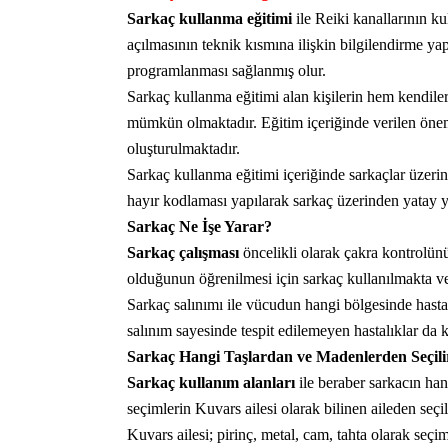
Sarkaç kullanma eğitimi
ile Reiki kanallarının k
açılmasının teknik kısmına ilişkin bilgilendirme ya
programlanması sağlanmış olur.
Sarkaç kullanma eğitimi alan kişilerin hem kendile
mümkün olmaktadır. Eğitim içeriğinde verilen öneml
oluşturulmaktadır.
Sarkaç kullanma eğitimi içeriğinde sarkaçlar üzeri
hayır kodlaması yapılarak sarkaç üzerinden yatay 
Sarkaç Ne İşe Yarar?
Sarkaç çalışması
öncelikli olarak çakra kontrolün
olduğunun öğrenilmesi için sarkaç kullanılmakta ve
Sarkaç salınımı ile vücudun hangi bölgesinde hasta
salınım sayesinde tespit edilemeyen hastalıklar da k
Sarkaç Hangi Taşlardan ve Madenlerden Seçili
Sarkaç kullanım alanları
ile beraber sarkacın han
seçimlerin Kuvars ailesi olarak bilinen aileden seç
Kuvars ailesi; pirinç, metal, cam, tahta olarak seçi