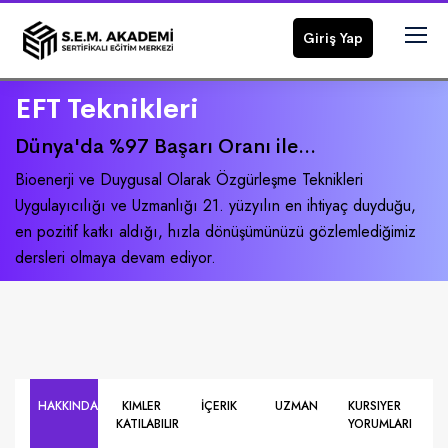
Giriş Yap
EFT Teknikleri
Dünya'da %97 Başarı Oranı ile...
Bioenerji ve Duygusal Olarak Özgürleşme Teknikleri
Uygulayıcılığı ve Uzmanlığı 21. yüzyılın en ihtiyaç duyduğu,
en pozitif katkı aldığı, hızla dönüşümünüzü gözlemlediğimiz
dersleri olmaya devam ediyor.
HAKKINDA
KIMLER
İÇERIK
UZMAN
KURSIYER
KATILABILIR
YORUMLARI