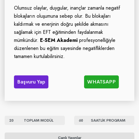
Olumsuz olaylar, duygular, inançlar zamanla negatif
blokajların oluşumuna sebep olur. Bu blokajları
kaldırmak ve enerjinin doğru şekilde akmasını
sağlamak için EFT eğitiminden faydalanmak
mümkündür.
E-SEM Akademi
profesyonelliğiyle
düzenlenen bu eğitim sayesinde negatifliklerden
tamamen kurtulabilirsiniz.
Başvuru Yap
WHATSAPP
20
TOPLAM MODÜL
60
SAATLİK PROGRAM
Canlı Yayınlar