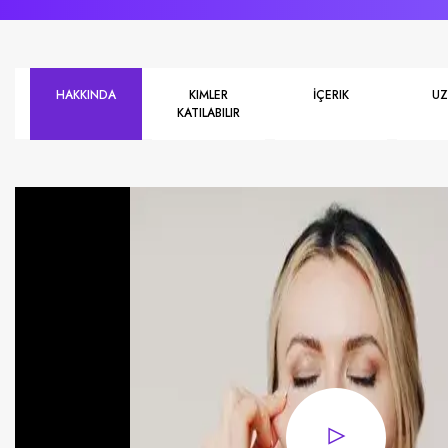
HAKKINDA
KIMLER
İÇERIK
U
KATILABILIR