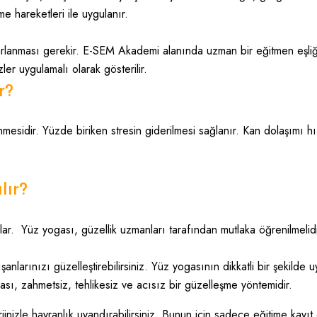
e hareketleri ile uygulanır.
krarlanması gerekir. E-SEM Akademi alanında uzman bir eğitmen eşliğ
ler uygulamalı olarak gösterilir.
r?
esidir. Yüzde biriken stresin giderilmesi sağlanır. Kan dolaşımı hı
lır?
lar. Yüz yogası, güzellik uzmanları tarafından mutlaka öğrenilmeli
ışanlarınızı güzelleştirebilirsiniz. Yüz yogasının dikkatli bir şekilde
ı, zahmetsiz, tehlikesiz ve acısız bir güzelleşme yöntemidir.
izle hayranlık uyandırabilirsiniz. Bunun için sadece eğitime kayıt