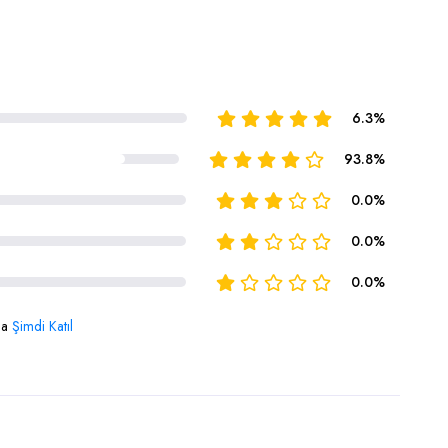
6.3%
93.8%
0.0%
0.0%
0.0%
da
Şimdi Katıl