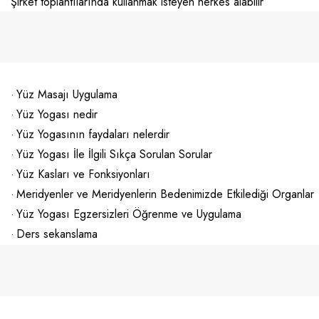
Şirket toplantılarında kullanmak isteyen herkes alabilir
·
Yüz Masajı Uygulama
·
Yüz Yogası nedir
·
Yüz Yogasının faydaları nelerdir
·
Yüz Yogası İle İlgili Sıkça Sorulan Sorular
·
Yüz Kasları ve Fonksiyonları
·
Meridyenler ve Meridyenlerin Bedenimizde Etkilediği Organlar
·
Yüz Yogası Egzersizleri Öğrenme ve Uygulama
·
Ders sekanslama