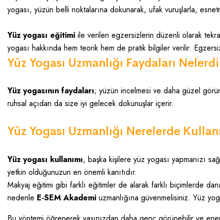
yogası, yüzün belli noktalarına dokunarak, ufak vuruşlarla, esnetm
Yüz yogası eğitimi
ile verilen egzersizlerin düzenli olarak te
yogası hakkında hem teorik hem de pratik bilgiler verilir. Egzersiz
Yüz Yogası Uzmanlığı Faydaları Nelerdi
Yüz yogasının faydaları
; yüzün incelmesi ve daha güzel görünm
ruhsal açıdan da size iyi gelecek dokunuşlar içerir.
Yüz Yogası Uzmanlığı Nerelerde Kullanı
Yüz yogası kullanımı
, başka kişilere yüz yogası yapmanızı sağ
yetkin olduğunuzun en önemli kanıtıdır.
Makyaj eğitimi gibi farklı eğitimler de alarak farklı biçimlerde dan
nedenle
E-SEM Akademi
uzmanlığına güvenmelisiniz. Yüz yogas
Bu yöntemi öğrenerek yaşınızdan daha genç görünebilir ve enerjin