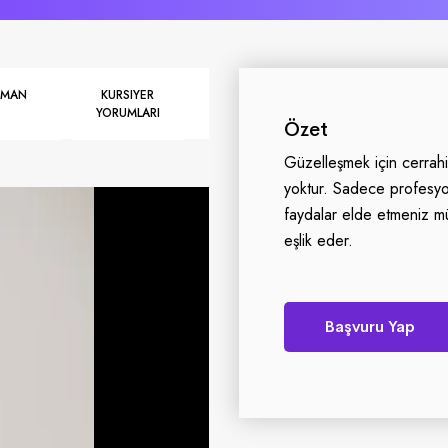
ZMAN
KURSIYER
YORUMLARI
Özet
Güzelleşmek için cerrah
yoktur. Sadece profesyon
faydalar elde etmeniz 
eşlik eder.
Başvuru Yap