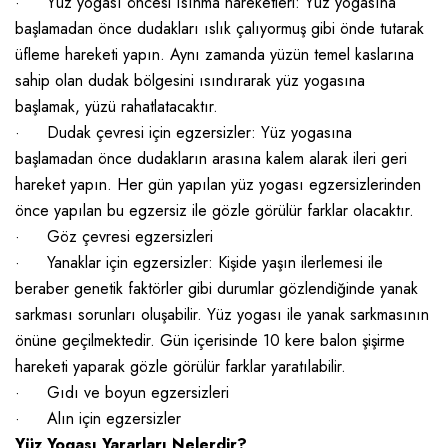
·
Yüz yogası öncesi ısınma hareketleri: Yüz yogasına
başlamadan önce dudakları ıslık çalıyormuş gibi önde tutarak
üfleme hareketi yapın. Aynı zamanda yüzün temel kaslarına
sahip olan dudak bölgesini ısındırarak yüz yogasına
başlamak, yüzü rahatlatacaktır.
·
Dudak çevresi için egzersizler: Yüz yogasına
başlamadan önce dudakların arasına kalem alarak ileri geri
hareket yapın. Her gün yapılan yüz yogası egzersizlerinden
önce yapılan bu egzersiz ile gözle görülür farklar olacaktır.
·
Göz çevresi egzersizleri
·
Yanaklar için egzersizler: Kişide yaşın ilerlemesi ile
beraber genetik faktörler gibi durumlar gözlendiğinde yanak
sarkması sorunları oluşabilir. Yüz yogası ile yanak sarkmasının
önüne geçilmektedir. Gün içerisinde 10 kere balon şişirme
hareketi yaparak gözle görülür farklar yaratılabilir.
·
Gıdı ve boyun egzersizleri
·
Alın için egzersizler
Yüz Yogası Yararları Nelerdir?