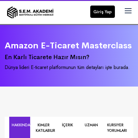
Giriş Yap
Amazon E-Ticaret Masterclass
En Karlı Ticarete Hazır Mısın?
Dünya lideri E-ticaret platformunun tüm detayları işte burada.
HAKKINDA
KIMLER
İÇERIK
UZMAN
KURSIYER
KATILABILIR
YORUMLARI